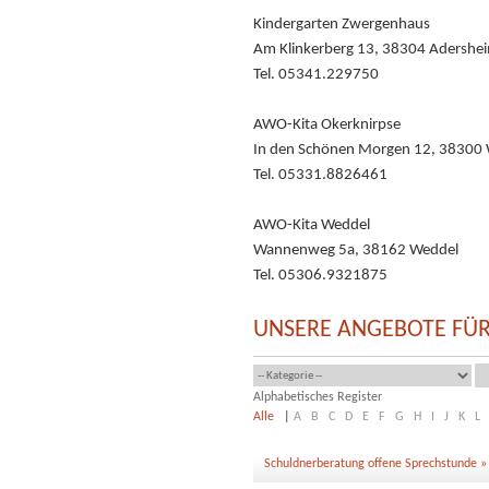
Kindergarten Zwergenhaus
Am Klinkerberg 13, 38304 Adershe
Tel. 05341.229750
AWO-Kita Okerknirpse
In den Schönen Morgen 12, 38300 
Tel. 05331.8826461
AWO-Kita Weddel
Wannenweg 5a, 38162 Weddel
Tel. 05306.9321875
UNSERE ANGEBOTE FÜR
Alphabetisches Register
Alle
|
A
B
C
D
E
F
G
H
I
J
K
L
Schuldnerberatung offene Sprechstunde »