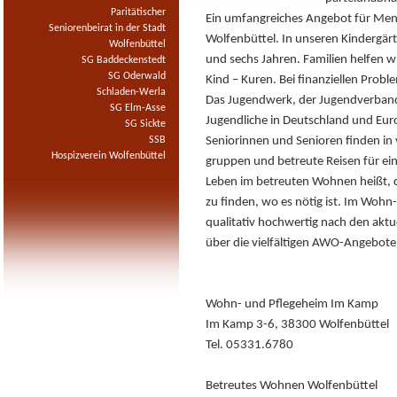
Paritätischer
Ein umfangreiches Angebot für Mens
Seniorenbeirat in der Stadt
Wolfenbüttel. In unseren Kindergär
Wolfenbüttel
und sechs Jahren. Familien helfen w
SG Baddeckenstedt
SG Oderwald
Kind – Kuren. Bei finanziellen Pro
Schladen-Werla
Das Jugendwerk, der Jugendverband 
SG Elm-Asse
Jugendliche in Deutschland und Eur
SG Sickte
Seniorinnen und Senioren finden in 
SSB
Hospizverein Wolfenbüttel
gruppen und betreute Reisen für eine
Leben im betreuten Wohnen heißt, d
zu finden, wo es nötig ist. Im Wo
qualitativ hochwertig nach den akt
über die vielfältigen AWO-Angebote
Wohn- und Pflegeheim Im Kamp
Im Kamp 3-6, 38300 Wolfenbüttel
Tel. 05331.6780
Betreutes Wohnen Wolfenbüttel