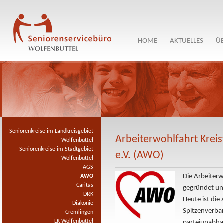
HOME
AKTUELLES
Ü
Seniorenkreise im Landkreisgebiet
Arbeiterwohlfahrt Kreis
Wolfenbüttel
Seniorenkreise im Stadtgebiet
e.V. (AWO)
Wolfenbüttel
AGS
Die Arbeiterw
AWO
Caritas
gegründet und
DRK
Heute ist die
Diakonie
Spitzenverban
Cremlingen
LK Wolfenbüttel
parteiunabhän