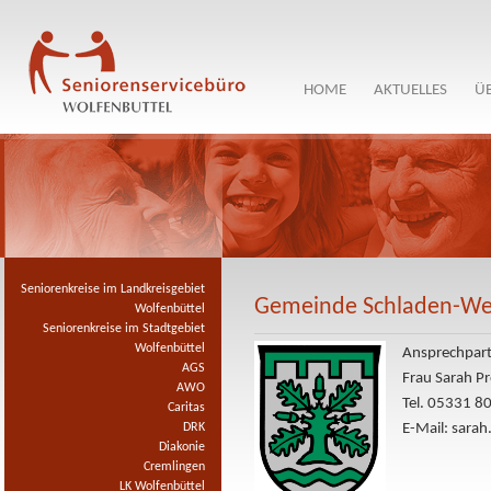
HOME
AKTUELLES
Ü
Seniorenkreise im Landkreisgebiet
Gemeinde Schladen-Wer
Wolfenbüttel
Seniorenkreise im Stadtgebiet
Wolfenbüttel
Ansprechpart
AGS
Frau Sarah P
AWO
Tel. 05331 8
Caritas
E-Mail: sara
DRK
Diakonie
Cremlingen
LK Wolfenbüttel