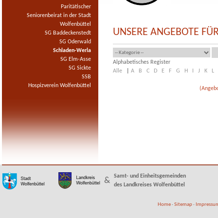
Paritätischer
Seniorenbeirat in der Stadt
Wolfenbüttel
UNSERE ANGEBOTE FÜR
SG Baddeckenstedt
SG Oderwald
Schladen-Werla
SG Elm-Asse
Alphabetisches Register
SG Sickte
Alle
|
A
B
C
D
E
F
G
H
I
J
K
L
SSB
Hospizverein Wolfenbüttel
(Angebo
Samt- und Einheitsgemeinden
&
des Landkreises Wolfenbüttel
Home
·
Sitemap
·
Impressum