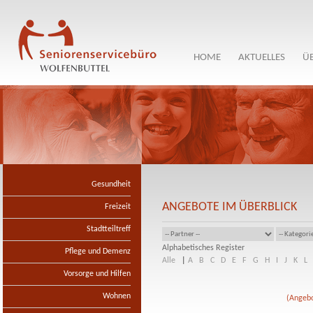
HOME
AKTUELLES
Ü
Gesundheit
ANGEBOTE IM ÜBERBLICK
Freizeit
Stadtteiltreff
Alphabetisches Register
Pflege und Demenz
Alle
|
A
B
C
D
E
F
G
H
I
J
K
L
Vorsorge und Hilfen
Wohnen
(Angebo