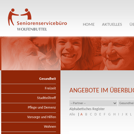
HOME
AKTUELLES
Ü
Gesundheit
Freizeit
ANGEBOTE IM ÜBERBLI
Stadtteiltreff
Pflege und Demenz
Alphabetisches Register
Alle
|
A
B
C
D
E
F
G
H
I
J
K
L
Vorsorge und Hilfen
Wohnen