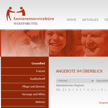
HOME
AKTUELLES
Ü
Gesundheit
ANGEBOTE IM ÜBERBLICK
Freizeit
Stadtteiltreff
Alphabetisches Register
Pflege und Demenz
Alle
|
A
B
C
D
E
F
G
H
I
J
K
L
Vorsorge und Hilfen
Wohnen
(Angebo